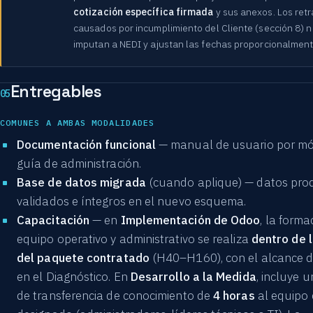
cotización específica firmada
y sus anexos. Los ret
causados por incumplimiento del Cliente (sección 8) n
imputan a NEDI y ajustan las fechas proporcionalment
Entregables
05
COMUNES A AMBAS MODALIDADES
Documentación funcional
— manual de usuario por mó
guía de administración.
Base de datos migrada
(cuando aplique) — datos pro
validados e íntegros en el nuevo esquema.
Capacitación
— en
Implementación de Odoo
, la forma
equipo operativo y administrativo se realiza
dentro de 
del paquete contratado
(H40–H160), con el alcance d
en el Diagnóstico. En
Desarrollo a la Medida
, incluye 
de transferencia de conocimiento de
4 horas
al equipo 