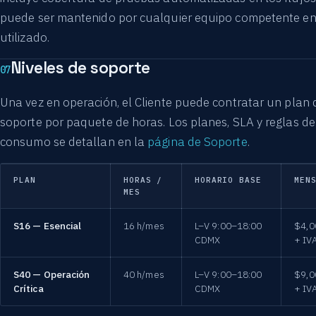
puede ser mantenido por cualquier equipo competente en 
utilizado.
Niveles de soporte
07
Una vez en operación, el Cliente puede contratar un plan 
soporte por paquete de horas. Los planes, SLA y reglas de
consumo se detallan en la
página de Soporte
.
PLAN
HORAS /
HORARIO BASE
MEN
MES
S16 — Esencial
16 h/mes
L–V 9:00–18:00
$4,0
CDMX
+ IV
S40 — Operación
40 h/mes
L–V 9:00–18:00
$9,0
Crítica
CDMX
+ IV