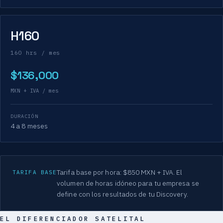
H160
160 hrs / mes
$136,000
MXN + IVA / mes
DURACIÓN
4 a 8 meses
Tarifa base por hora: $850 MXN + IVA. El
TARIFA BASE
volumen de horas idóneo para tu empresa se
define con los resultados de tu Discovery.
EL DIFERENCIADOR SATELITAL