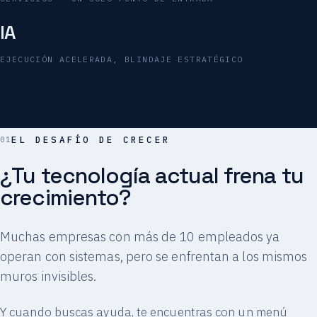
IA
EJECUCIÓN ACELERADA, BLINDAJE ESTRATÉGICO
EL DESAFÍO DE CRECER
¿Tu tecnología actual frena tu
crecimiento?
Muchas empresas con más de 10 empleados ya
operan con sistemas, pero se enfrentan a los mismos
muros invisibles.
Y cuando buscas ayuda, te encuentras con un menú