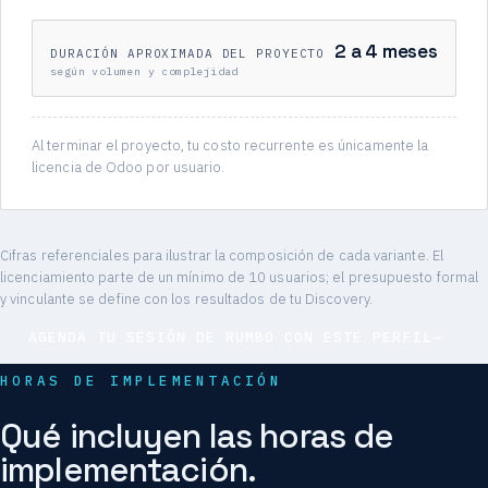
2 a 4 meses
DURACIÓN APROXIMADA DEL PROYECTO
según volumen y complejidad
Al terminar el proyecto, tu costo recurrente es únicamente la
licencia de Odoo por usuario.
Cifras referenciales para ilustrar la composición de cada variante. El
licenciamiento parte de un mínimo de 10 usuarios; el presupuesto formal
y vinculante se define con los resultados de tu Discovery.
AGENDA TU SESIÓN DE RUMBO CON ESTE PERFIL
→
HORAS DE IMPLEMENTACIÓN
Qué incluyen las horas de
implementación.