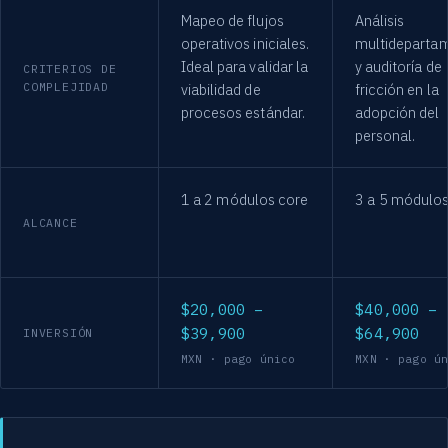
Mapeo de flujos
Análisis
operativos iniciales.
multideparta
Ideal para validar la
y auditoría de
CRITERIOS DE
COMPLEJIDAD
viabilidad de
fricción en la
procesos estándar.
adopción del
personal.
1 a 2 módulos core
3 a 5 módulo
ALCANCE
$20,000 –
$40,000 –
$39,900
$64,900
INVERSIÓN
MXN · pago único
MXN · pago ú