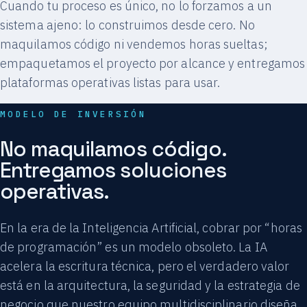
Cuando tu proceso es único, no lo forzamos a un
sistema ajeno: lo construimos desde cero. No
maquilamos código ni vendemos horas sueltas;
empaquetamos el proyecto por alcance y entregamos
plataformas operativas listas para usar.
MODELO DE INVERSIÓN
No maquilamos código.
Entregamos soluciones
operativas.
En la era de la Inteligencia Artificial, cobrar por “horas
de programación” es un modelo obsoleto. La IA
acelera la escritura técnica, pero el verdadero valor
está en la arquitectura, la seguridad y la estrategia de
negocio que nuestro equipo multidisciplinario diseña