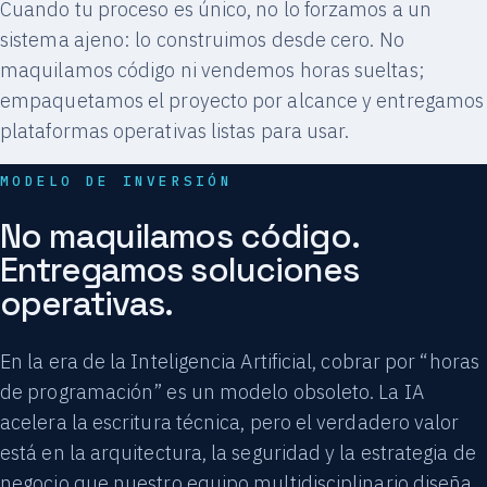
Cuando tu proceso es único, no lo forzamos a un
sistema ajeno: lo construimos desde cero. No
maquilamos código ni vendemos horas sueltas;
empaquetamos el proyecto por alcance y entregamos
plataformas operativas listas para usar.
MODELO DE INVERSIÓN
No maquilamos código.
Entregamos soluciones
operativas.
En la era de la Inteligencia Artificial, cobrar por “horas
de programación” es un modelo obsoleto. La IA
acelera la escritura técnica, pero el verdadero valor
está en la arquitectura, la seguridad y la estrategia de
negocio que nuestro equipo multidisciplinario diseña