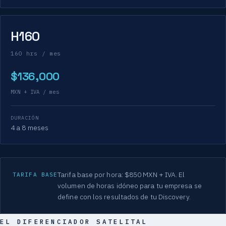
H160
160 hrs / mes
$136,000
MXN + IVA / mes
DURACIÓN
4 a 8 meses
Tarifa base por hora: $850 MXN + IVA. El
TARIFA BASE
volumen de horas idóneo para tu empresa se
define con los resultados de tu Discovery.
EL DIFERENCIADOR SATELITAL