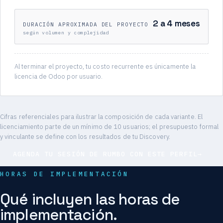
2 a 4 meses
DURACIÓN APROXIMADA DEL PROYECTO
según volumen y complejidad
Al terminar el proyecto, tu costo recurrente es únicamente la
licencia de Odoo por usuario.
Cifras referenciales para ilustrar la composición de cada variante. El
licenciamiento parte de un mínimo de 10 usuarios; el presupuesto formal
y vinculante se define con los resultados de tu Discovery.
AGENDA TU SESIÓN DE RUMBO CON ESTE PERFIL
→
HORAS DE IMPLEMENTACIÓN
Qué incluyen las horas de
implementación.