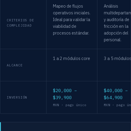
Mapeo de flujos
Análisis
operativos iniciales.
multideparta
Ideal para validar la
y auditoría de
CRITERIOS DE
COMPLEJIDAD
viabilidad de
fricción en la
procesos estándar.
adopción del
personal.
1 a 2 módulos core
3 a 5 módulo
ALCANCE
$20,000 –
$40,000 –
$39,900
$64,900
INVERSIÓN
MXN · pago único
MXN · pago ú