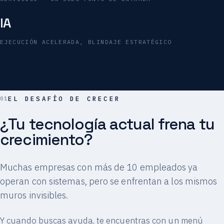
IA
EJECUCIÓN ACELERADA, BLINDAJE ESTRATÉGICO
EL DESAFÍO DE CRECER
¿Tu tecnología actual frena tu
crecimiento?
Muchas empresas con más de 10 empleados ya
operan con sistemas, pero se enfrentan a los mismos
muros invisibles.
Y cuando buscas ayuda, te encuentras con un menú